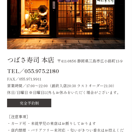
つばさ寿司 本店
〒411-0856 静岡県三島市広小路町13-9
TEL／055.975.2180
FAX／055.971.9911
営業時間／17:00～22:00（最終入店20:30 ラストオーダー21:30）
休日/日曜日 ※日曜日以外もお休みをいただく場合がございます。
完全予約制
［注意事項］
・カード可 ・未就学児の来店はお断りしております
・店内禁煙 ・バリアフリー未対応 ・匂いがきつい香水はお控えくだ